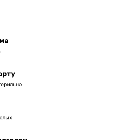
ма
а
орту
стерильно
ослых
коголем